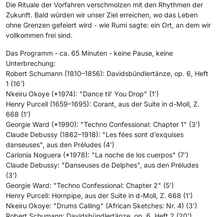
Die Rituale der Vorfahren verschmolzen mit den Rhythmen der
Zukunft. Bald würden wir unser Ziel erreichen, wo das Leben
ohne Grenzen gefeiert wird - wie Rumi sagte: ein Ort, an dem wir
vollkommen frei sind.
Das Programm - ca. 65 Minuten - keine Pause, keine
Unterbrechung:
Robert Schumann (1810–1856): Davidsbündlertänze, op. 6, Heft
1 (16’)
Nkeiru Okoye (*1974): "Dance til’ You Drop" (1’)
Henry Purcell (1659–1695): Corant, aus der Suite in d-Moll, Z.
668 (1’)
Georgie Ward (*1990): "Techno Confessional: Chapter 1" (3’)
Claude Debussy (1862–1918): "Les fées sont d’exquises
danseuses", aus den Préludes (4’)
Carlonia Noguera (*1978): "La noche de los cuerpos" (7’)
Claude Debussy: "Danseuses de Delphes", aus den Préludes
(3’)
Georgie Ward: "Techno Confessional: Chapter 2" (5’)
Henry Purcell: Hornpipe, aus der Suite in d-Moll, Z. 668 (1’)
Nkeiru Okoye: "Drums Calling" (African Sketches: Nr. 4) (3’)
Robert Schumann: Davidsbündlertänze, op. 6, Heft 2 (20’)