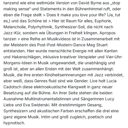
tanzend wie eine weltmüde Version von David Byrne aus „stop
making sense“ und Statements in den Bühnenhimmel ruft, oder
eben die Frage stellt > Does it make you love your life? (Ja, tut
es,) und das Schöne ist > Hier ist Raum für alles, Euphorie,
Melancholie, Polyrhythmik, Synthesizer-Soli, die nicht nach
Jazz-Kür, sondern wie Übungen in Freiheit klingen. Apropos
tanzen > eine Reihe an Musikvideos ist in Zusammenarbeit mit
der Meisterin des Post-Post-Modern-Dance Meg Stuart
entstanden. Hier wurde menschliche Energie mit allen Kanten
und Hakenschlägen, inklusive kreativer Verspieler und Vier-Uhr-
Morgens-Ideen in Musik umgewandelt, die unabhängig und
groß ist, aber an allen Enden mit der Welt zusammenhängt.
Musik, die ihre ersten Kindheitserinnerungen mit Jazz verbindet,
aber weiß, dass Genres fluid sind wie Gender. Live holt Lucia
Cadotsch diese elektroakustische Klangwelt in ganz neuer
Besetzung auf die Bühne. An ihrer Seite stehen die beiden
Ausnahme-Multiinstrumentalistinnen und Sängerinnen Lucy
Liebe und Eva Swiderski. Mit dreistimmigem Gesang,
Synthesizern und akustischen Farben erschaffen die drei eine
ganz eigene Musik. Intim und groß zugleich, poetisch und
hypnotisch.