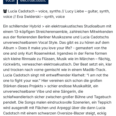
vocal
electroacoustic
Lucia Cadotsch – voice, synths // Lucy Liebe – guitar, synth,
voice // Eva Swiderski – synth, voice
Ein schillernder Hybrid > ein elektroakustisches Studioalbum mit
einem 13-köpfigen Streicherensemble, zahlreichen Mitwirkenden
aus der florierenden Berliner Musikszene und Lucia Cadotschs
unverwechselbarem Vocal Style. Das gibt es zu hören auf dem
Album > Does it make you love your life? - gemastert von the
one and only Kurt Rosenwinkel. Irgendwo in der Ferne formen
sich kleine Rinnsale zu Flüssen, Musik wie im Märchen – flächig,
rückwärts, verwaschen elektroakustisch. Der Beat setzt ein, klar
und trocken nach vorne gemischt wie in einem Madlib-Track.
Lucia Cadotsch singt mit entwaffnender Klarheit: “I am not the
one to fight your war.” Hier vereinen sich schon die großen
Stärken dieses Projekts > schier endlose Musikalität, ein
unverwechselbarer Vibe und eine Sängerin, die
schlafwandlerisch sicher zwischen großer Bühne und Tagebuch
pendelt. Die Songs malen eindrucksvolle Szenerien, ein Teppich
wird ausgerollt mit Flächen und Arpeggi über die dann Lucia
Cadotsch mit einem schwarzen Oversize-Blazer steigt, eckig